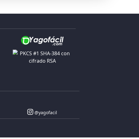
@yagofacil